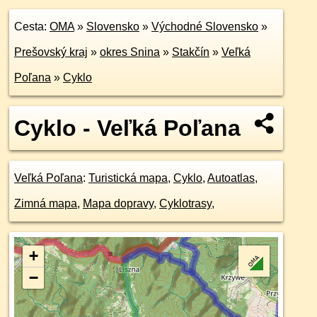
Cesta:
OMA
»
Slovensko
»
Východné Slovensko
»
Prešovský kraj
»
okres Snina
»
Stakčín
»
Veľká
Poľana
»
Cyklo
Cyklo - Veľká Poľana
Veľká Poľana
:
Turistická mapa
,
Cyklo
,
Autoatlas
,
Zimná mapa
,
Mapa dopravy
,
Cyklotrasy
,
+
−