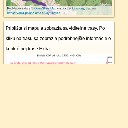
Podkladové dáta ©
OpenStreetMap
vrstva
cyclosm.org
, viac na
2 km
https://velka-polana.oma.sk/cykloatlas
Priblížte si mapu a zobrazia sa viditeľné trasy. Po
kliku na trasu sa zobrazia podrobnejšie informácie o
konkrétnej trase.
Extra: